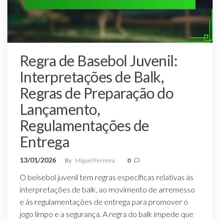
Regra de Basebol Juvenil:
Interpretações de Balk,
Regras de Preparação do
Lançamento,
Regulamentações de
Entrega
13/01/2026
By
Miguel Ferreira
0
O beisebol juvenil tem regras específicas relativas às
interpretações de balk, ao movimento de arremesso
e às regulamentações de entrega para promover o
jogo limpo e a segurança. A regra do balk impede que