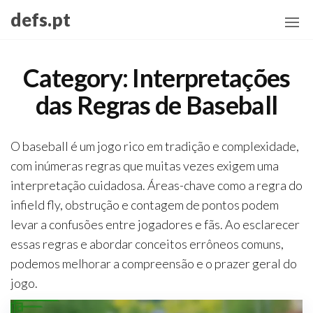
Skip
defs.pt
to
the
content
Category:
Interpretações
das Regras de Baseball
O baseball é um jogo rico em tradição e complexidade,
com inúmeras regras que muitas vezes exigem uma
interpretação cuidadosa. Áreas-chave como a regra do
infield fly, obstrução e contagem de pontos podem
levar a confusões entre jogadores e fãs. Ao esclarecer
essas regras e abordar conceitos errôneos comuns,
podemos melhorar a compreensão e o prazer geral do
jogo.