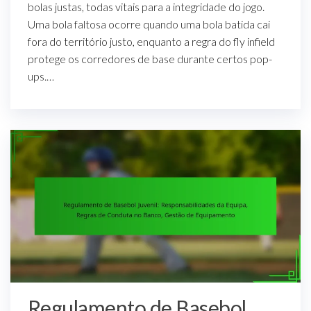
bolas justas, todas vitais para a integridade do jogo.
Uma bola faltosa ocorre quando uma bola batida cai
fora do território justo, enquanto a regra do fly infield
protege os corredores de base durante certos pop-
ups.…
Regulamento de Basebol