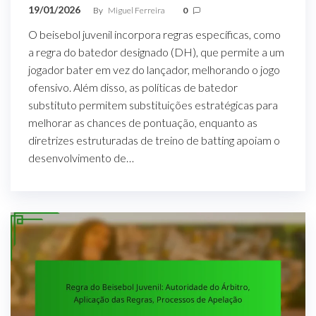
19/01/2026
By
Miguel Ferreira
0
O beisebol juvenil incorpora regras específicas, como
a regra do batedor designado (DH), que permite a um
jogador bater em vez do lançador, melhorando o jogo
ofensivo. Além disso, as políticas de batedor
substituto permitem substituições estratégicas para
melhorar as chances de pontuação, enquanto as
diretrizes estruturadas de treino de batting apoiam o
desenvolvimento de…