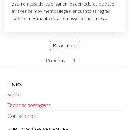
os arremessadores enganem os corredores de base
através de movimentos ilegais, enquanto as regras
sobre o movimento de arremesso delineiam os…
Read more
Posts
Previous
1
2
pagination
LINKS
Sobre
Todas as postagens
Contate-nos
PUBLICAÇÕES RECENTES