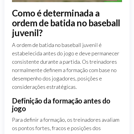
Como é determinada a
ordem de batida no baseball
juvenil?
A ordem de batida no baseball juvenil é
estabelecida antes do jogo e deve permanecer
consistente durante a partida. Os treinadores
normalmente definem a formação com base no
desempenho dos jogadores, posições e
considerações estratégicas.
Definição da formação antes do
jogo
Para definir a formação, os treinadores avaliam
os pontos fortes, fracos e posições dos