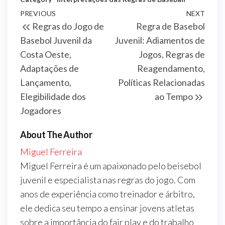
Post
Previous
PREVIOUS
NEXT
Next
Regras do Jogo de
Regra de Basebol
navigation
Post
Post
Basebol Juvenil da
Juvenil: Adiamentos de
Costa Oeste,
Jogos, Regras de
Adaptações de
Reagendamento,
Lançamento,
Políticas Relacionadas
Elegibilidade dos
ao Tempo
Jogadores
About The Author
Miguel Ferreira
Miguel Ferreira é um apaixonado pelo beisebol
juvenil e especialista nas regras do jogo. Com
anos de experiência como treinador e árbitro,
ele dedica seu tempo a ensinar jovens atletas
sobre a importância do fair play e do trabalho