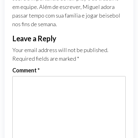
em equipe. Além de escrever, Miguel adora
passar tempo com sua família e jogar beisebol
nos fins de semana.
Leave a Reply
Your email address will not be published.
Required fields are marked
*
Comment
*