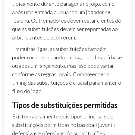
tipicamente durante paragens no jogo, como
após uma entrada ou quando um jogador se
lesiona. Os treinadores devem estar cientes de
que as substituições devem ser reportadas ao
árbitro antes de ocorrerem.
Em muitas ligas, as substituições também
podem ocorrer quando um jogador chega à base
ou após um lançamento, mas isso pode variar
conforme as regras locais. Compreender o
timing das substituições é crucial para manter o
fluxo do jogo.
Tipos de substituições permitidas
Existem geralmente dois tipos principais de
substituições permitidas no baseball juvenil:
defensivas e ofensivas. As substituições