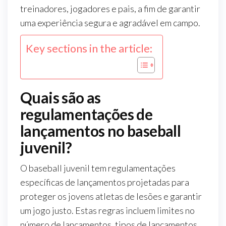
treinadores, jogadores e pais, a fim de garantir
uma experiência segura e agradável em campo.
Key sections in the article:
Quais são as
regulamentações de
lançamentos no baseball
juvenil?
O baseball juvenil tem regulamentações
específicas de lançamentos projetadas para
proteger os jovens atletas de lesões e garantir
um jogo justo. Estas regras incluem limites no
número de lançamentos, tipos de lançamentos