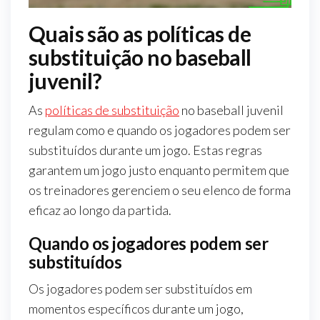
Quais são as políticas de
substituição no baseball
juvenil?
As
políticas de substituição
no baseball juvenil
regulam como e quando os jogadores podem ser
substituídos durante um jogo. Estas regras
garantem um jogo justo enquanto permitem que
os treinadores gerenciem o seu elenco de forma
eficaz ao longo da partida.
Quando os jogadores podem ser
substituídos
Os jogadores podem ser substituídos em
momentos específicos durante um jogo,