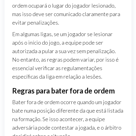
ordem ocupará o lugar do jogador lesionado,
mas isso deve ser comunicado claramente para
evitar penalizações.
Em algumas ligas, se um jogador se lesionar
após o início do jogo, a equipe pode ser
autorizada a pular a sua vez sem penalização.
No entanto, as regras podem variar, por isso é
essencial verificar as regulamentações
específicas da liga em relação a lesões.
Regras para bater fora de ordem
Bater fora de ordem ocorre quando um jogador
bate numa posição diferente da que está listada
na formação. Se isso acontecer, a equipe
adversária pode contestar a jogada, e o árbitro
decidirá sobre a situação.