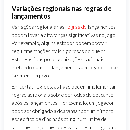
Variações regionais nas regras de
lançamentos
Variações regionais nas
regras de
lançamentos
podem levar a diferenças significativas no jogo.
Por exemplo, alguns estados podem adotar
regulamentações mais rigorosas do que as
estabelecidas por organizações nacionais,
afetando quantos lançamentos um jogador pode
fazer em um jogo.
Em certas regiões, as ligas podem implementar
regras adicionais sobre períodos de descanso
após os lançamentos. Por exemplo, um jogador
pode ser obrigado a descansar por um número
específico de dias após atingir um limite de
lançamentos, o que pode variar de uma liga para