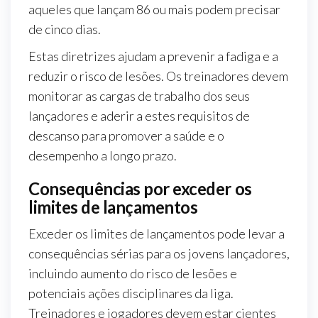
aqueles que lançam 86 ou mais podem precisar
de cinco dias.
Estas diretrizes ajudam a prevenir a fadiga e a
reduzir o risco de lesões. Os treinadores devem
monitorar as cargas de trabalho dos seus
lançadores e aderir a estes requisitos de
descanso para promover a saúde e o
desempenho a longo prazo.
Consequências por exceder os
limites de lançamentos
Exceder os limites de lançamentos pode levar a
consequências sérias para os jovens lançadores,
incluindo aumento do risco de lesões e
potenciais ações disciplinares da liga.
Treinadores e jogadores devem estar cientes