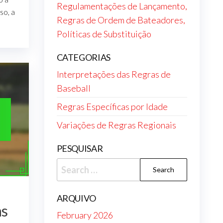
Regulamentações de Lançamento,
so, a
Regras de Ordem de Bateadores,
Políticas de Substituição
CATEGORIAS
Interpretações das Regras de
Baseball
Regras Específicas por Idade
Variações de Regras Regionais
PESQUISAR
Search
for:
ARQUIVO
as
February 2026