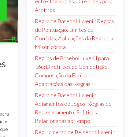
entre Jogadores, Diretrizes para
Árbitros
Regra de Basebol Juvenil: Regras
de Pontuação, Limites de
Corridas, Aplicações da Regra da
Misericórdia
Regras de Basebol Juvenil para
es
16u: Diretrizes de Competição,
Composição da Equipa,
Adaptações das Regras
Regra de Basebol Juvenil:
Adiamentos de Jogos, Regras de
Reagendamento, Políticas
 para
Relacionadas ao Tempo
ridas
rque
Regulamento de Beisebol Juvenil:
o a