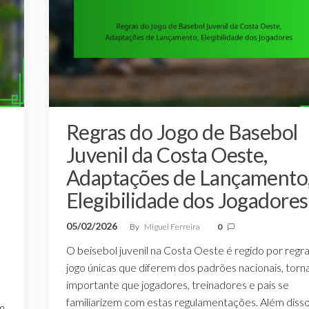
Regras do Jogo de Basebol
Juvenil da Costa Oeste,
Adaptações de Lançamento
Elegibilidade dos Jogadores
05/02/2026
By
Miguel Ferreira
0
O beisebol juvenil na Costa Oeste é regido por regr
jogo únicas que diferem dos padrões nacionais, tor
importante que jogadores, treinadores e pais se
familiarizem com estas regulamentações. Além disso
em