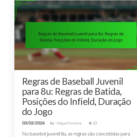
Regras de Baseball Juvenil
para 8u: Regras de Batida,
Posições do Infield, Duração
do Jogo
03/02/2026
By
Miguel Ferreira
0
No basebol juvenil 8u, as regras são concebidas para