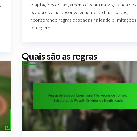
adaptações de lançamento focam na segurança dos
m
jogadores e no desenvolvimento de habilidades,
incorporando regras baseadas na idade e limitações
contagem…
Quais são as regras