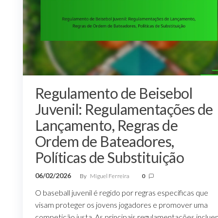
Regulamento de Beisebol
Juvenil: Regulamentações de
Lançamento, Regras de
Ordem de Bateadores,
Políticas de Substituição
06/02/2026
By
Miguel Ferreira
0
O baseball juvenil é regido por regras específicas que
visam proteger os jovens jogadores e promover uma
competição justa. As principais regulamentações inclu