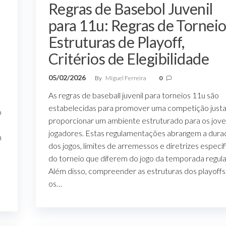
Regras de Basebol Juvenil
para 11u: Regras de Torneio
Estruturas de Playoff,
Critérios de Elegibilidade
05/02/2026
By
Miguel Ferreira
0
As regras de baseball juvenil para torneios 11u são
estabelecidas para promover uma competição justa
o
proporcionar um ambiente estruturado para os jov
jogadores. Estas regulamentações abrangem a dura
m
dos jogos, limites de arremessos e diretrizes específ
do torneio que diferem do jogo da temporada regula
Além disso, compreender as estruturas dos playoffs
os…