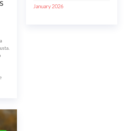
s
January 2026
a
usta.
o
e