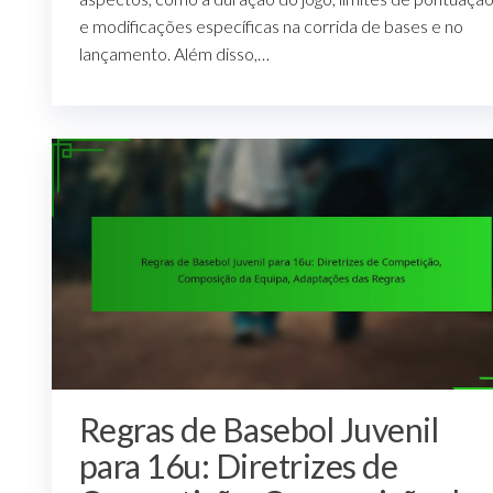
e modificações específicas na corrida de bases e no
lançamento. Além disso,…
Regras de Basebol Juvenil
para 16u: Diretrizes de