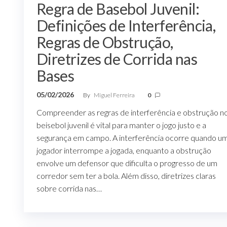
Regra de Basebol Juvenil:
Definições de Interferência,
Regras de Obstrução,
Diretrizes de Corrida nas
Bases
05/02/2026
By
Miguel Ferreira
0
Compreender as regras de interferência e obstrução n
beisebol juvenil é vital para manter o jogo justo e a
segurança em campo. A interferência ocorre quando u
jogador interrompe a jogada, enquanto a obstrução
envolve um defensor que dificulta o progresso de um
corredor sem ter a bola. Além disso, diretrizes claras
sobre corrida nas…