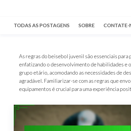
Skip
to
the
TODAS AS POSTAGENS
SOBRE
CONTATE-
content
As regras do beisebol juvenil são essenciais para
enfatizando o desenvolvimento de habilidades e o
grupo etário, acomodando as necessidades de de
agradável. Familiarizar-se com as regras que envo
equipamentos é crucial para uma experiência posi