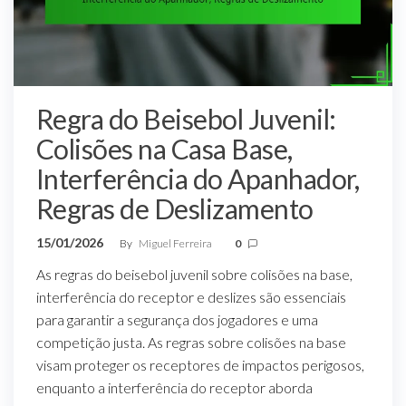
Regra do Beisebol Juvenil:
Colisões na Casa Base,
Interferência do Apanhador,
Regras de Deslizamento
15/01/2026
By
Miguel Ferreira
0
As regras do beisebol juvenil sobre colisões na base,
interferência do receptor e deslizes são essenciais
para garantir a segurança dos jogadores e uma
competição justa. As regras sobre colisões na base
visam proteger os receptores de impactos perigosos,
enquanto a interferência do receptor aborda