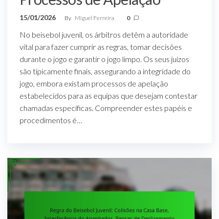
15/01/2026
By
Miguel Ferreira
0
No beisebol juvenil, os árbitros detêm a autoridade
vital para fazer cumprir as regras, tomar decisões
durante o jogo e garantir o jogo limpo. Os seus juízos
são tipicamente finais, assegurando a integridade do
jogo, embora existam processos de apelação
estabelecidos para as equipas que desejam contestar
chamadas específicas. Compreender estes papéis e
procedimentos é…