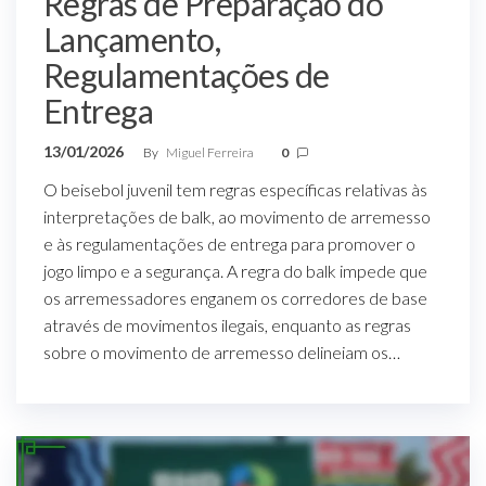
Regras de Preparação do
Lançamento,
Regulamentações de
Entrega
13/01/2026
By
Miguel Ferreira
0
O beisebol juvenil tem regras específicas relativas às
interpretações de balk, ao movimento de arremesso
e às regulamentações de entrega para promover o
jogo limpo e a segurança. A regra do balk impede que
os arremessadores enganem os corredores de base
através de movimentos ilegais, enquanto as regras
sobre o movimento de arremesso delineiam os…