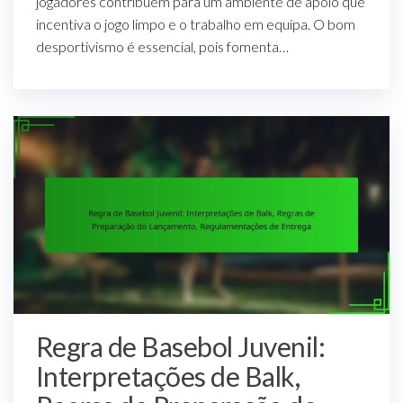
jogadores contribuem para um ambiente de apoio que
incentiva o jogo limpo e o trabalho em equipa. O bom
desportivismo é essencial, pois fomenta…
Regra de Basebol Juvenil:
Interpretações de Balk,