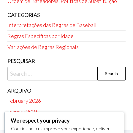
Ordem de Bateadores, Políticas de Substituição
CATEGORIAS
Interpretações das Regras de Baseball
Regras Específicas por Idade
Variações de Regras Regionais
PESQUISAR
Search
for:
ARQUIVO
February 2026
January 2026
We respect your privacy
Cookies help us improve your experience, deliver