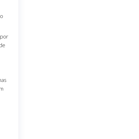
to
 por
 de
mas
um