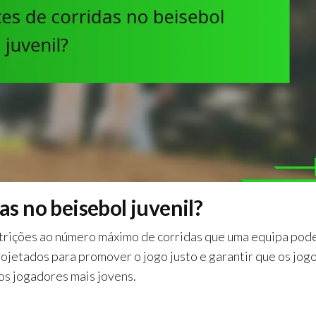
as no beisebol juvenil?
estrições ao número máximo de corridas que uma equipa pod
rojetados para promover o jogo justo e garantir que os jog
s jogadores mais jovens.