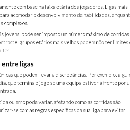
amente com base na faixa etária dos jogadores. Ligas mais
 para acomodar o desenvolvimento de habilidades, enquan
is complexos.
is jovens, pode ser imposto um número máximo de corridas
ntraste, grupos etários mais velhos podem não ter limites
ltas.
entre ligas
únicas que podem levar a discrepâncias. Por exemplo, algu
a, que termina o jogo se uma equipa estiver à frente por 
entrada.
tida ou erro pode variar, afetando como as corridas são
izar-se com as regras específicas da sua liga para evitar