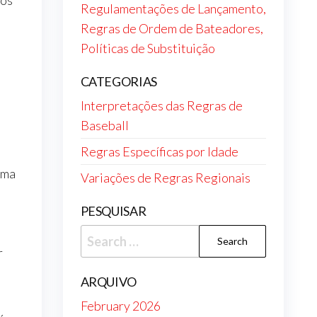
dos
Regulamentações de Lançamento,
Regras de Ordem de Bateadores,
Políticas de Substituição
CATEGORIAS
Interpretações das Regras de
Baseball
Regras Específicas por Idade
uma
Variações de Regras Regionais
PESQUISAR
Search
r
for:
ARQUIVO
February 2026