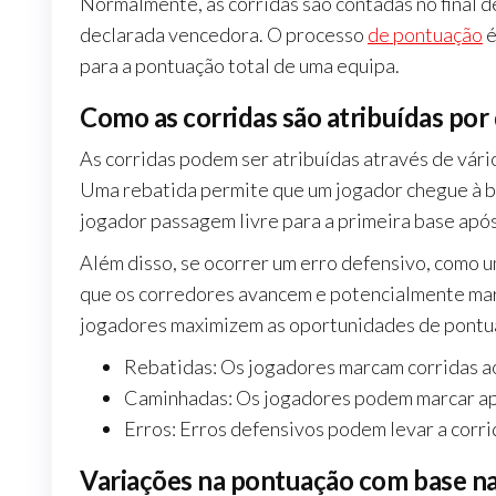
Normalmente, as corridas são contadas no final de
declarada vencedora. O processo
de pontuação
é
para a pontuação total de uma equipa.
Como as corridas são atribuídas por
As corridas podem ser atribuídas através de vário
Uma rebatida permite que um jogador chegue à 
jogador passagem livre para a primeira base após
Além disso, se ocorrer um erro defensivo, como 
que os corredores avancem e potencialmente mar
jogadores maximizem as oportunidades de pontu
Rebatidas: Os jogadores marcam corridas ao
Caminhadas: Os jogadores podem marcar a
Erros: Erros defensivos podem levar a corri
Variações na pontuação com base nas