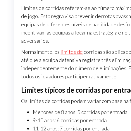
Limites de corridas referem-se ao número máxim
de jogo. Esta regra visa prevenir derrotas avas
equipas de diferentes níveis de habilidade desfru
incentivam as equipas a focar na estratégia e no
adversários.
Normalmente, os
limites de
corridas são aplicado
até que a equipa defensiva registre três eliminaç
independentemente do número de eliminações. Es
todos os jogadores participem ativamente.
Limites típicos de corridas por entr
Os limites de corridas podem variar com base na fa
Menores de 8 anos: 5 corridas por entrada
9-10 anos: 6 corridas por entrada
11-12 anos: 7 corridas por entrada