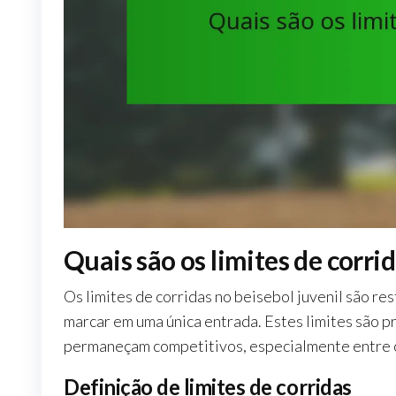
Quais são os limites de corrid
Os limites de corridas no beisebol juvenil são r
marcar em uma única entrada. Estes limites são p
permaneçam competitivos, especialmente entre o
Definição de limites de corridas