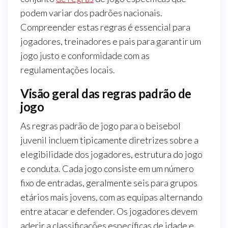
podem variar dos padrões nacionais.
Compreender estas regras é essencial para
jogadores, treinadores e pais para garantir um
jogo justo e conformidade com as
regulamentações locais.
Visão geral das regras padrão de
jogo
As regras padrão de jogo para o beisebol
juvenil incluem tipicamente diretrizes sobre a
elegibilidade dos jogadores, estrutura do jogo
e conduta. Cada jogo consiste em um número
fixo de entradas, geralmente seis para grupos
etários mais jovens, com as equipas alternando
entre atacar e defender. Os jogadores devem
aderir a classificações específicas de idade e