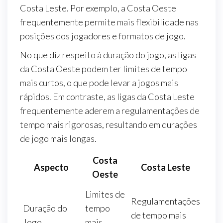
Costa Leste. Por exemplo, a Costa Oeste
frequentemente permite mais flexibilidade nas
posições dos jogadores e formatos de jogo.
No que diz respeito à duração do jogo, as ligas
da Costa Oeste podem ter limites de tempo
mais curtos, o que pode levar a jogos mais
rápidos. Em contraste, as ligas da Costa Leste
frequentemente aderem a regulamentações de
tempo mais rigorosas, resultando em durações
de jogo mais longas.
Costa
Aspecto
Costa Leste
Oeste
Limites de
Regulamentações
Duração do
tempo
de tempo mais
Jogo
mais