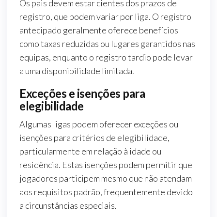
Os pais devem estar cientes dos prazos de
registro, que podem variar por liga. O registro
antecipado geralmente oferece benefícios
como taxas reduzidas ou lugares garantidos nas
equipas, enquanto o registro tardio pode levar
a uma disponibilidade limitada.
Exceções e isenções para
elegibilidade
Algumas ligas podem oferecer exceções ou
isenções para critérios de elegibilidade,
particularmente em relação à idade ou
residência. Estas isenções podem permitir que
jogadores participem mesmo que não atendam
aos requisitos padrão, frequentemente devido
a circunstâncias especiais.