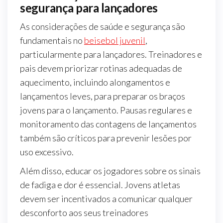
segurança para lançadores
As considerações de saúde e segurança são
fundamentais no
beisebol juvenil
,
particularmente para lançadores. Treinadores e
pais devem priorizar rotinas adequadas de
aquecimento, incluindo alongamentos e
lançamentos leves, para preparar os braços
jovens para o lançamento. Pausas regulares e
monitoramento das contagens de lançamentos
também são críticos para prevenir lesões por
uso excessivo.
Além disso, educar os jogadores sobre os sinais
de fadiga e dor é essencial. Jovens atletas
devem ser incentivados a comunicar qualquer
desconforto aos seus treinadores