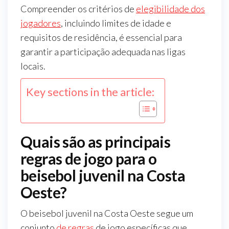
Compreender os critérios de
elegibilidade dos
jogadores
, incluindo limites de idade e
requisitos de residência, é essencial para
garantir a participação adequada nas ligas
locais.
Key sections in the article:
Quais são as principais
regras de jogo para o
beisebol juvenil na Costa
Oeste?
O beisebol juvenil na Costa Oeste segue um
conjunto
de regras
de jogo específicas que