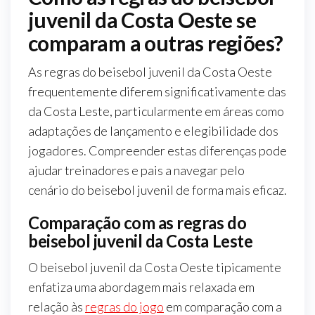
juvenil da Costa Oeste se
comparam a outras regiões?
As regras do beisebol juvenil da Costa Oeste
frequentemente diferem significativamente das
da Costa Leste, particularmente em áreas como
adaptações de lançamento e elegibilidade dos
jogadores. Compreender estas diferenças pode
ajudar treinadores e pais a navegar pelo
cenário do beisebol juvenil de forma mais eficaz.
Comparação com as regras do
beisebol juvenil da Costa Leste
O beisebol juvenil da Costa Oeste tipicamente
enfatiza uma abordagem mais relaxada em
relação às
regras do jogo
em comparação com a