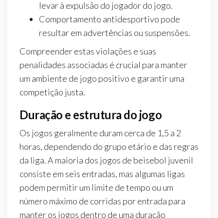
levar à expulsão do jogador do jogo.
Comportamento antidesportivo pode
resultar em advertências ou suspensões.
Compreender estas violações e suas
penalidades associadas é crucial para manter
um ambiente de jogo positivo e garantir uma
competição justa.
Duração e estrutura do jogo
Os jogos geralmente duram cerca de 1,5 a 2
horas, dependendo do grupo etário e das regras
da liga. A maioria dos jogos de beisebol juvenil
consiste em seis entradas, mas algumas ligas
podem permitir um limite de tempo ou um
número máximo de corridas por entrada para
manter os jogos dentro de uma duração