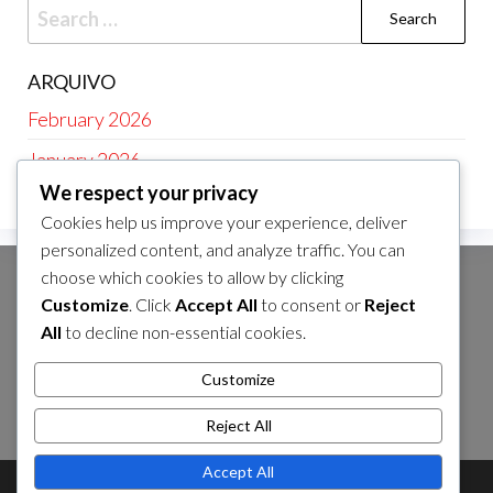
Search
for:
ARQUIVO
February 2026
January 2026
We respect your privacy
Cookies help us improve your experience, deliver
personalized content, and analyze traffic. You can
choose which cookies to allow by clicking
CATEGORIAS
Customize
. Click
Accept All
to consent or
Reject
Interpretações das Regras de Baseball
All
to decline non-essential cookies.
Regras Específicas por Idade
Customize
Variações de Regras Regionais
Reject All
Accept All