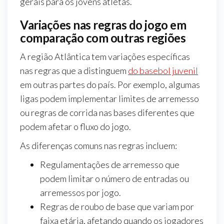
gerais para os jovens atletas.
Variações nas regras do jogo em
comparação com outras regiões
A região Atlântica tem variações específicas
nas regras que a distinguem
do basebol juvenil
em outras partes do país. Por exemplo, algumas
ligas podem implementar limites de arremesso
ou regras de corrida nas bases diferentes que
podem afetar o fluxo do jogo.
As diferenças comuns nas regras incluem:
Regulamentações de arremesso que
podem limitar o número de entradas ou
arremessos por jogo.
Regras de roubo de base que variam por
faixa etária, afetando quando os jogadores