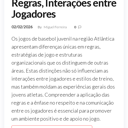
Regras, Interações entre
Jogadores
02/02/2026
By
Miguel Ferreira
0
Os jogos de basebol juvenil na região Atlântica
apresentam diferenças únicas em regras,
estratégias de jogo e estruturas
organizacionais que os distinguem de outras
áreas. Estas distinções não só influenciam as
interações entre jogadores e estilos de treino,
mas também moldam as experiências gerais dos
jovens atletas. Compreender a aplicação das
regras e a ênfase no respeito e na comunicação
entre os jogadores é essencial para promover
um ambiente positivo e de apoio no jogo.