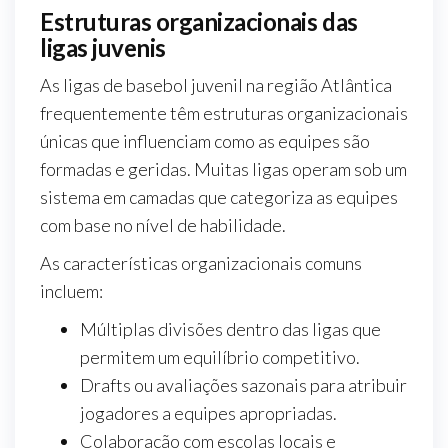
Estruturas organizacionais das
ligas juvenis
As ligas de basebol juvenil na região Atlântica
frequentemente têm estruturas organizacionais
únicas que influenciam como as equipes são
formadas e geridas. Muitas ligas operam sob um
sistema em camadas que categoriza as equipes
com base no nível de habilidade.
As características organizacionais comuns
incluem:
Múltiplas divisões dentro das ligas que
permitem um equilíbrio competitivo.
Drafts ou avaliações sazonais para atribuir
jogadores a equipes apropriadas.
Colaboração com escolas locais e