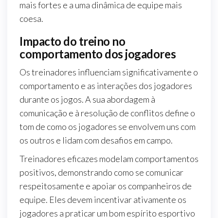
mais fortes e a uma dinâmica de equipe mais
coesa.
Impacto do treino no
comportamento dos jogadores
Os treinadores influenciam significativamente o
comportamento e as interações dos jogadores
durante os jogos. A sua abordagem à
comunicação e à resolução de conflitos define o
tom de como os jogadores se envolvem uns com
os outros e lidam com desafios em campo.
Treinadores eficazes modelam comportamentos
positivos, demonstrando como se comunicar
respeitosamente e apoiar os companheiros de
equipe. Eles devem incentivar ativamente os
jogadores a praticar um bom espírito esportivo