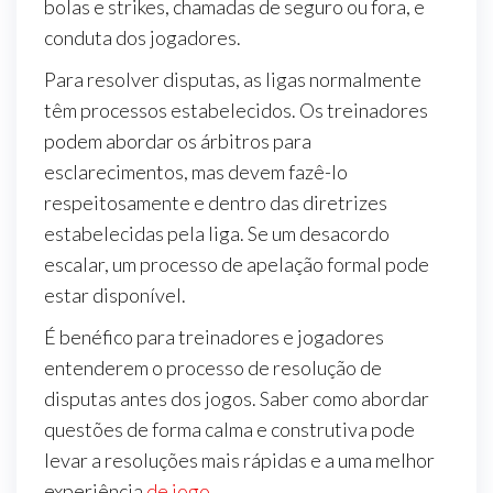
bolas e strikes, chamadas de seguro ou fora, e
conduta dos jogadores.
Para resolver disputas, as ligas normalmente
têm processos estabelecidos. Os treinadores
podem abordar os árbitros para
esclarecimentos, mas devem fazê-lo
respeitosamente e dentro das diretrizes
estabelecidas pela liga. Se um desacordo
escalar, um processo de apelação formal pode
estar disponível.
É benéfico para treinadores e jogadores
entenderem o processo de resolução de
disputas antes dos jogos. Saber como abordar
questões de forma calma e construtiva pode
levar a resoluções mais rápidas e a uma melhor
experiência
de jogo
.