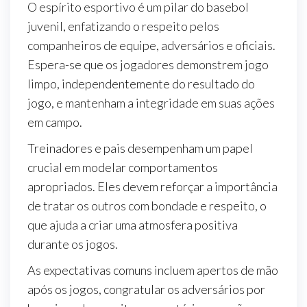
O espírito esportivo é um pilar do basebol
juvenil, enfatizando o respeito pelos
companheiros de equipe, adversários e oficiais.
Espera-se que os jogadores demonstrem jogo
limpo, independentemente do resultado do
jogo, e mantenham a integridade em suas ações
em campo.
Treinadores e pais desempenham um papel
crucial em modelar comportamentos
apropriados. Eles devem reforçar a importância
de tratar os outros com bondade e respeito, o
que ajuda a criar uma atmosfera positiva
durante os jogos.
As expectativas comuns incluem apertos de mão
após os jogos, congratular os adversários por