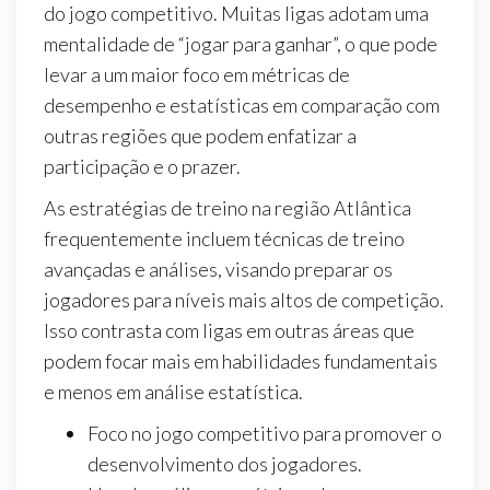
do jogo competitivo. Muitas ligas adotam uma
mentalidade de “jogar para ganhar”, o que pode
levar a um maior foco em métricas de
desempenho e estatísticas em comparação com
outras regiões que podem enfatizar a
participação e o prazer.
As estratégias de treino na região Atlântica
frequentemente incluem técnicas de treino
avançadas e análises, visando preparar os
jogadores para níveis mais altos de competição.
Isso contrasta com ligas em outras áreas que
podem focar mais em habilidades fundamentais
e menos em análise estatística.
Foco no jogo competitivo para promover o
desenvolvimento dos jogadores.