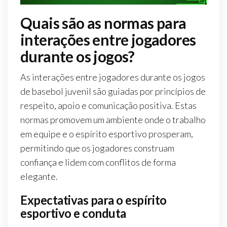
Quais são as normas para
interações entre jogadores
durante os jogos?
As interações entre jogadores durante os jogos
de basebol juvenil são guiadas por princípios de
respeito, apoio e comunicação positiva. Estas
normas promovem um ambiente onde o trabalho
em equipe e o espírito esportivo prosperam,
permitindo que os jogadores construam
confiança e lidem com conflitos de forma
elegante.
Expectativas para o espírito
esportivo e conduta