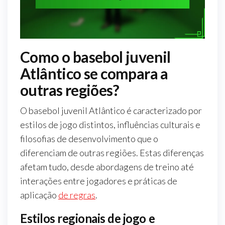
Como o basebol juvenil
Atlântico se compara a
outras regiões?
O basebol juvenil Atlântico é caracterizado por
estilos de jogo distintos, influências culturais e
filosofias de desenvolvimento que o
diferenciam de outras regiões. Estas diferenças
afetam tudo, desde abordagens de treino até
interações entre jogadores e práticas de
aplicação
de regras
.
Estilos regionais de jogo e