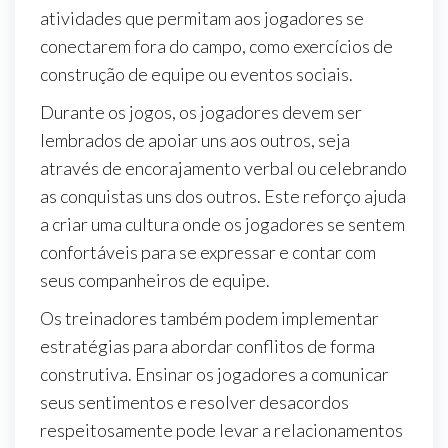
atividades que permitam aos jogadores se
conectarem fora do campo, como exercícios de
construção de equipe ou eventos sociais.
Durante os jogos, os jogadores devem ser
lembrados de apoiar uns aos outros, seja
através de encorajamento verbal ou celebrando
as conquistas uns dos outros. Este reforço ajuda
a criar uma cultura onde os jogadores se sentem
confortáveis para se expressar e contar com
seus companheiros de equipe.
Os treinadores também podem implementar
estratégias para abordar conflitos de forma
construtiva. Ensinar os jogadores a comunicar
seus sentimentos e resolver desacordos
respeitosamente pode levar a relacionamentos