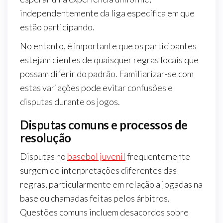
independentemente da liga específica em que
estão participando.
No entanto, é importante que os participantes
estejam cientes de quaisquer regras locais que
possam diferir do padrão. Familiarizar-se com
estas variações pode evitar confusões e
disputas durante os jogos.
Disputas comuns e processos de
resolução
Disputas no
basebol juvenil
frequentemente
surgem de interpretações diferentes das
regras, particularmente em relação a jogadas na
base ou chamadas feitas pelos árbitros.
Questões comuns incluem desacordos sobre