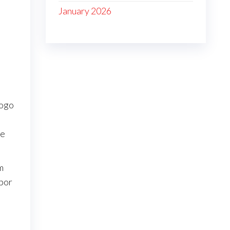
January 2026
jogo
 e
m
por