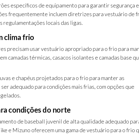
drões específicos de equipamento para garantir segurança e
es frequentemente incluem diretrizes para vestuário de fr
 regulamentações locais das ligas.
 clima frio
res precisam usar vestuário apropriado para o frio para ma
luem camadas térmicas, casacos isolantes e camadas base q
uvas e chapéus projetados para o frio para manter as
ser adequado para condições mais frias, com opções que
 gelados.
a condições do norte
amento de baseball juvenil de alta qualidade adequado par
ike e Mizuno oferecem uma gama de vestuário para o frio 