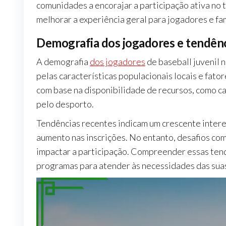
comunidades a encorajar a participação ativa no
melhorar a experiência geral para jogadores e fam
Demografia dos jogadores e tendênc
A demografia
dos jogadores
de baseball juvenil 
pelas características populacionais locais e fat
com base na disponibilidade de recursos, como 
pelo desporto.
Tendências recentes indicam um crescente interes
aumento nas inscrições. No entanto, desafios co
impactar a participação. Compreender essas tend
programas para atender às necessidades das sua