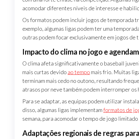
acomodar diferentes níveis de interesse e habili
Os formatos podem incluir jogos de temporada tr
exemplo, algumas ligas podem ter uma temporada
outras podem focar exclusivamente em jogos de t
Impacto do clima no jogo e agenda
O clima afeta significativamente o baseball juve
mais curtas devido
ao tempo
mais frio. Muitas l
terminam mais cedo no outono, resultando freq
atrasos por neve também podem interromper os ho
Para se adaptar, as equipas podem utilizar insta
disso, algumas ligas implementam
formatos de jo
semana, para acomodar o tempo de jogo limitado 
Adaptações regionais de regras para 