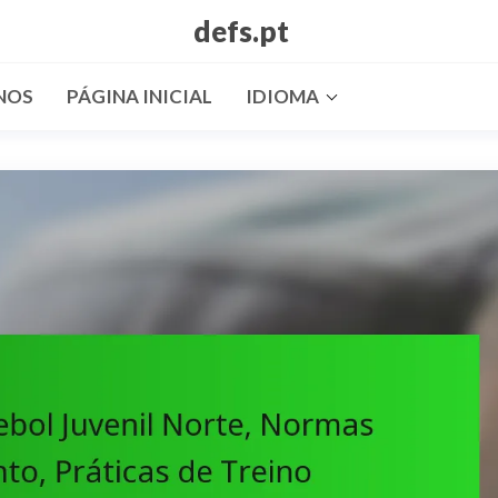
defs.pt
NOS
PÁGINA INICIAL
IDIOMA