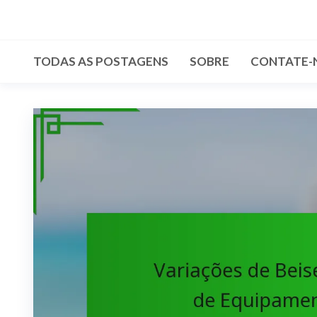
Skip
to
the
TODAS AS POSTAGENS
SOBRE
CONTATE-
content