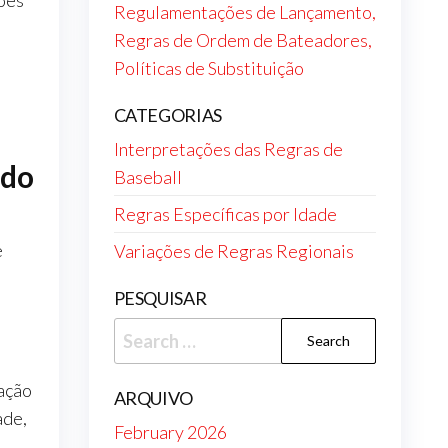
ões
Regulamentações de Lançamento,
Regras de Ordem de Bateadores,
Políticas de Substituição
CATEGORIAS
Interpretações das Regras de
 do
Baseball
Regras Específicas por Idade
e
Variações de Regras Regionais
PESQUISAR
Search
for:
ração
ARQUIVO
ade,
February 2026