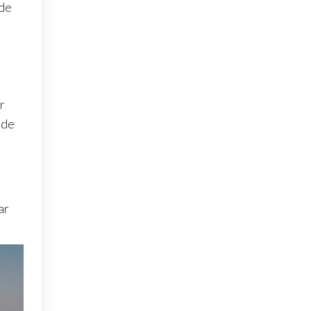
ode
r
ade
ar