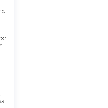
io,
nter
ue
a
que